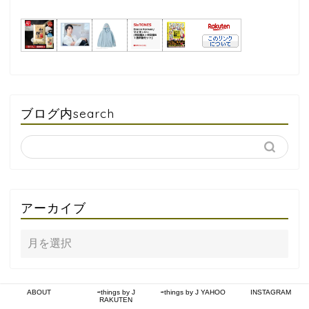
ブログ内search
アーカイブ
ABOUT
⇨things by J
⇨things by J YAHOO
INSTAGRAM
RAKUTEN