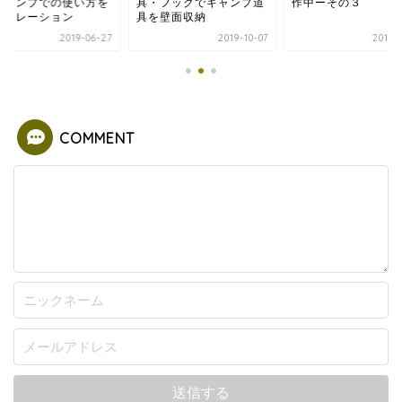
・フックでキャンプ道
作中ーその３
のキャンプでの使い
を壁面収納
シミュレーション
2019-10-07
2019-03-19
2019-0
COMMENT