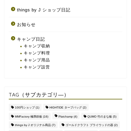
things by J ショップ日記
お知らせ
キャンプ日記
キャンプ収納
キャンプ料理
キャンプ用品
キャンプ設営
TAG（サブカテゴリ―）
100円ショップ
(1)
HIGHTIDE タープバッグ
(2)
MMFactory 極厚鉄板
(16)
Platchamp
(4)
QUMO 竹のまな板
(5)
things by J オリジナル商品
(7)
ゴールドクラフト プライウッドの器
(2)