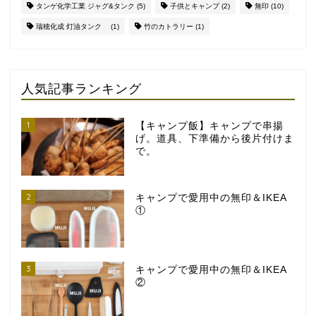
タンゲ化学工業 ジャグ&タンク
(5)
子供とキャンプ
(2)
無印
(10)
瑞穂化成 灯油タンク
(1)
竹のカトラリー
(1)
人気記事ランキング
1
【キャンプ飯】キャンプで串揚
げ。道具、下準備から後片付けま
で。
2
キャンプで愛用中の無印＆IKEA
①
3
キャンプで愛用中の無印＆IKEA
②