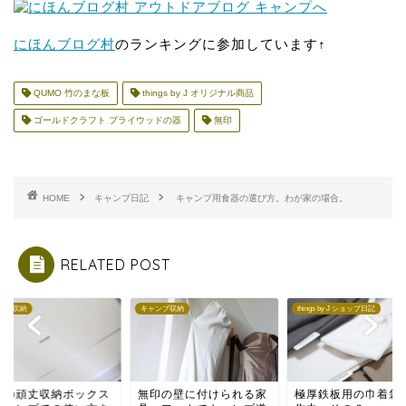
にほんブログ村
のランキングに参加しています↑
QUMO 竹のまな板
things by J オリジナル商品
ゴールドクラフト プライウッドの器
無印
HOME
キャンプ日記
キャンプ用食器の選び方。わが家の場合。
RELATED POST
ンプ収納
things by J ショップ日記
キャンプ収納
印の壁に付けられる家
極厚鉄板用の巾着袋を試
無印の頑丈収納ボッ