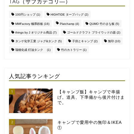
TAG（サブカテゴリ―）
100円ショップ
(1)
HIGHTIDE タープバッグ
(2)
MMFactory 極厚鉄板
(16)
Platchamp
(4)
QUMO 竹のまな板
(5)
things by J オリジナル商品
(7)
ゴールドクラフト プライウッドの器
(2)
タンゲ化学工業 ジャグ&タンク
(5)
子供とキャンプ
(2)
無印
(10)
瑞穂化成 灯油タンク
(1)
竹のカトラリー
(1)
人気記事ランキング
1
【キャンプ飯】キャンプで串揚
げ。道具、下準備から後片付けま
で。
2
キャンプで愛用中の無印＆IKEA
①