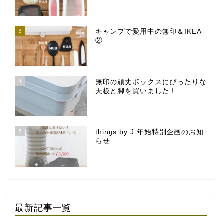
3
キャンプで愛用中の無印＆IKEA
②
4
無印の頑丈ボックスにぴったりな
天板と脚を買いました！
5
things by J 年始特別企画のお知
らせ
最新記事一覧