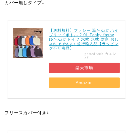
カバー無しタイプ↓
【送料無料】ファシー 湯たんぽ ハイ
ブリッドボトル 2.0L Fashy fashy
ゆたんぽ ドイツ 水枕 氷枕 防寒 おし
ゃれ かわいい 並行輸入品【ラッピン
グ不可商品】
カエレ
posted with
バ
楽天市場
Amazon
フリースカバー付き↓