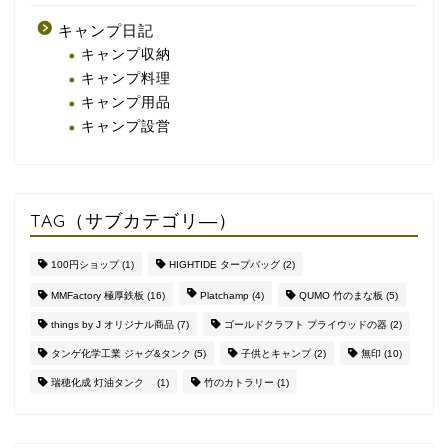
キャンプ日記
キャンプ収納
キャンプ料理
キャンプ用品
キャンプ設営
TAG（サブカテゴリ―）
100円ショップ
(1)
HIGHTIDE タープバッグ
(2)
MMFactory 極厚鉄板
(16)
Platchamp
(4)
QUMO 竹のまな板
(5)
things by J オリジナル商品
(7)
ゴールドクラフト プライウッドの器
(2)
タンゲ化学工業 ジャグ&タンク
(5)
子供とキャンプ
(2)
無印
(10)
瑞穂化成 灯油タンク
(1)
竹のカトラリー
(1)