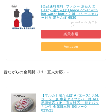
[全品送料無料] ファシー 湯たんぽ
Fashy 湯たんぽ Fleece cover with
hot water bottle 2.0L フリースカバ
ー付き 湯たんぽ 6530
カエレ
posted with
バ
楽天市場
Amazon
昔ながらの金属製（IH・直火対応）↓
【マルカ】湯たんぽ A (エース) 3.5L
フラット底 巾着タイプカバー付 ALL
熱源対応（IH・直火対応） 替えパッ
キン付 金属日本製 SGマーク
023521