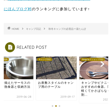
にほんブログ村
のランキングに参加しています↑
HOME
キャンプ日記
秋冬キャンプの必需品ー湯たんぽ
RELATED POST
ンプ収納
キャンプ日記
things by J ショップ日記
族分揃えたサーモスの
お座敷スタイルのキャン
キャンプやピクニッ
空断熱食器と収納方法
プ用のテーブル
おすすめの食器。薄
軽くてかさばらなく
割...
2019-06-28
2019-09-17
2022-0