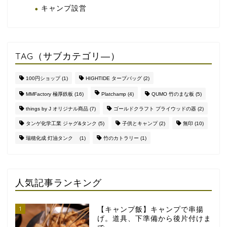
キャンプ設営
TAG（サブカテゴリ―）
100円ショップ
(1)
HIGHTIDE タープバッグ
(2)
MMFactory 極厚鉄板
(16)
Platchamp
(4)
QUMO 竹のまな板
(5)
things by J オリジナル商品
(7)
ゴールドクラフト プライウッドの器
(2)
タンゲ化学工業 ジャグ&タンク
(5)
子供とキャンプ
(2)
無印
(10)
瑞穂化成 灯油タンク
(1)
竹のカトラリー
(1)
人気記事ランキング
1
【キャンプ飯】キャンプで串揚
げ。道具、下準備から後片付けま