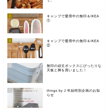
で。
2
キャンプで愛用中の無印＆IKEA
①
3
キャンプで愛用中の無印＆IKEA
②
4
無印の頑丈ボックスにぴったりな
天板と脚を買いました！
5
things by J 年始特別企画のお知
らせ