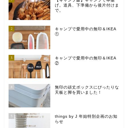
【キャンプ飯】キャンプで串揚
げ。道具、下準備から後片付けま
で。
2
キャンプで愛用中の無印＆IKEA
①
3
キャンプで愛用中の無印＆IKEA
②
4
無印の頑丈ボックスにぴったりな
天板と脚を買いました！
5
things by J 年始特別企画のお知
らせ