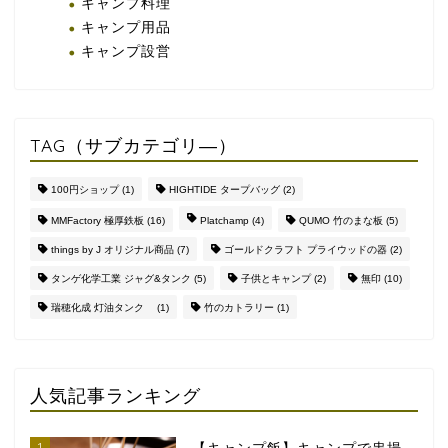
キャンプ料理
キャンプ用品
キャンプ設営
TAG（サブカテゴリ―）
100円ショップ
(1)
HIGHTIDE タープバッグ
(2)
MMFactory 極厚鉄板
(16)
Platchamp
(4)
QUMO 竹のまな板
(5)
things by J オリジナル商品
(7)
ゴールドクラフト プライウッドの器
(2)
タンゲ化学工業 ジャグ&タンク
(5)
子供とキャンプ
(2)
無印
(10)
瑞穂化成 灯油タンク
(1)
竹のカトラリー
(1)
人気記事ランキング
1