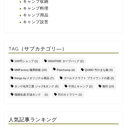
キャンプ収納
キャンプ料理
キャンプ用品
キャンプ設営
TAG（サブカテゴリ―）
100円ショップ
(1)
HIGHTIDE タープバッグ
(2)
MMFactory 極厚鉄板
(16)
Platchamp
(4)
QUMO 竹のまな板
(5)
things by J オリジナル商品
(7)
ゴールドクラフト プライウッドの器
(2)
タンゲ化学工業 ジャグ&タンク
(5)
子供とキャンプ
(2)
無印
(10)
瑞穂化成 灯油タンク
(1)
竹のカトラリー
(1)
人気記事ランキング