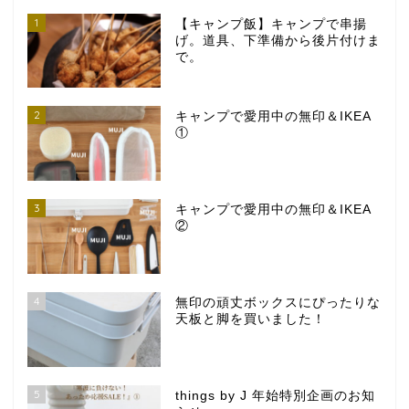
1
【キャンプ飯】キャンプで串揚
げ。道具、下準備から後片付けま
で。
2
キャンプで愛用中の無印＆IKEA
①
3
キャンプで愛用中の無印＆IKEA
②
4
無印の頑丈ボックスにぴったりな
天板と脚を買いました！
5
things by J 年始特別企画のお知