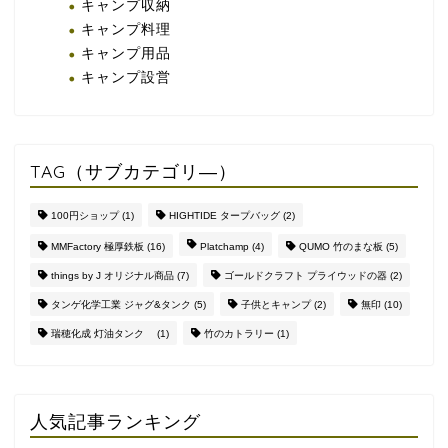
キャンプ収納
キャンプ料理
キャンプ用品
キャンプ設営
TAG（サブカテゴリ―）
100円ショップ
(1)
HIGHTIDE タープバッグ
(2)
MMFactory 極厚鉄板
(16)
Platchamp
(4)
QUMO 竹のまな板
(5)
things by J オリジナル商品
(7)
ゴールドクラフト プライウッドの器
(2)
タンゲ化学工業 ジャグ&タンク
(5)
子供とキャンプ
(2)
無印
(10)
瑞穂化成 灯油タンク
(1)
竹のカトラリー
(1)
人気記事ランキング