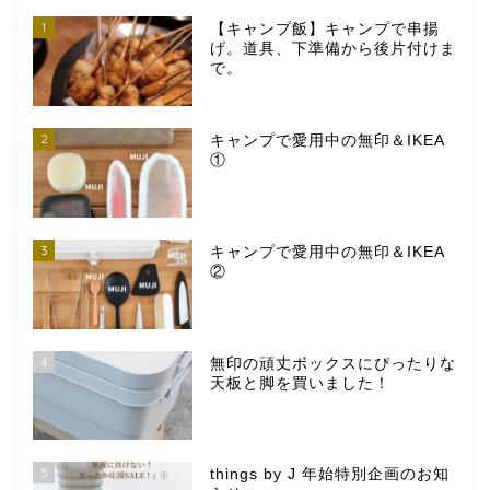
1
【キャンプ飯】キャンプで串揚
げ。道具、下準備から後片付けま
で。
2
キャンプで愛用中の無印＆IKEA
①
3
キャンプで愛用中の無印＆IKEA
②
4
無印の頑丈ボックスにぴったりな
天板と脚を買いました！
5
things by J 年始特別企画のお知