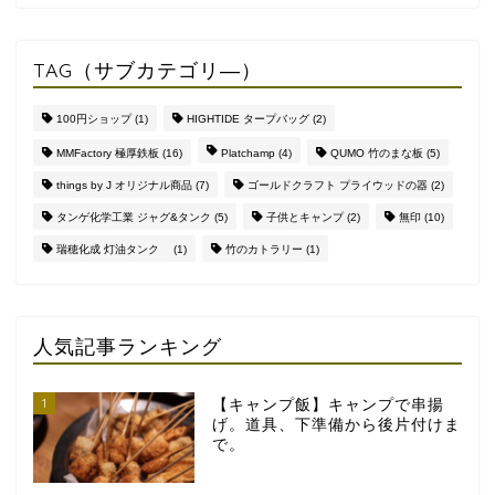
TAG（サブカテゴリ―）
100円ショップ
(1)
HIGHTIDE タープバッグ
(2)
MMFactory 極厚鉄板
(16)
Platchamp
(4)
QUMO 竹のまな板
(5)
things by J オリジナル商品
(7)
ゴールドクラフト プライウッドの器
(2)
タンゲ化学工業 ジャグ&タンク
(5)
子供とキャンプ
(2)
無印
(10)
瑞穂化成 灯油タンク
(1)
竹のカトラリー
(1)
人気記事ランキング
1
【キャンプ飯】キャンプで串揚
げ。道具、下準備から後片付けま
で。