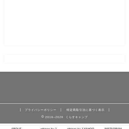
プライバシーポリシー
特定商取引法に基づく表示
2019–2026 くらすキャンプ
ABOUT
⇨things by J
⇨things by J YAHOO
INSTAGRAM