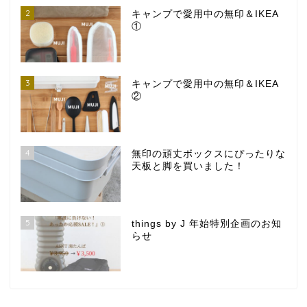
2
キャンプで愛用中の無印＆IKEA
①
3
キャンプで愛用中の無印＆IKEA
②
4
無印の頑丈ボックスにぴったりな
天板と脚を買いました！
5
things by J 年始特別企画のお知
らせ