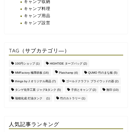
キャンプ収納
キャンプ料理
キャンプ用品
キャンプ設営
TAG（サブカテゴリ―）
100円ショップ
(1)
HIGHTIDE タープバッグ
(2)
MMFactory 極厚鉄板
(16)
Platchamp
(4)
QUMO 竹のまな板
(5)
things by J オリジナル商品
(7)
ゴールドクラフト プライウッドの器
(2)
タンゲ化学工業 ジャグ&タンク
(5)
子供とキャンプ
(2)
無印
(10)
瑞穂化成 灯油タンク
(1)
竹のカトラリー
(1)
人気記事ランキング