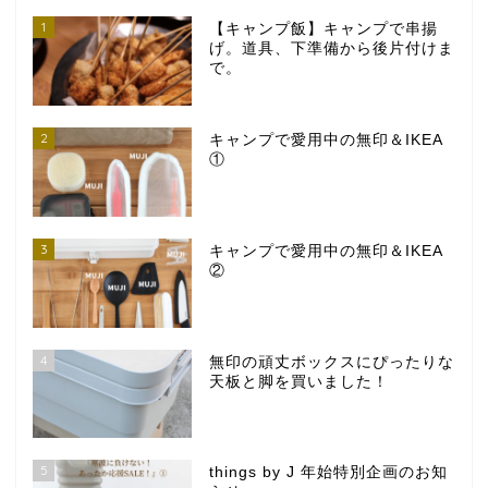
1
【キャンプ飯】キャンプで串揚
げ。道具、下準備から後片付けま
で。
2
キャンプで愛用中の無印＆IKEA
①
3
キャンプで愛用中の無印＆IKEA
②
4
無印の頑丈ボックスにぴったりな
天板と脚を買いました！
5
things by J 年始特別企画のお知