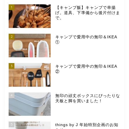
1
【キャンプ飯】キャンプで串揚
げ。道具、下準備から後片付けま
で。
2
キャンプで愛用中の無印＆IKEA
①
3
キャンプで愛用中の無印＆IKEA
②
4
無印の頑丈ボックスにぴったりな
天板と脚を買いました！
5
things by J 年始特別企画のお知