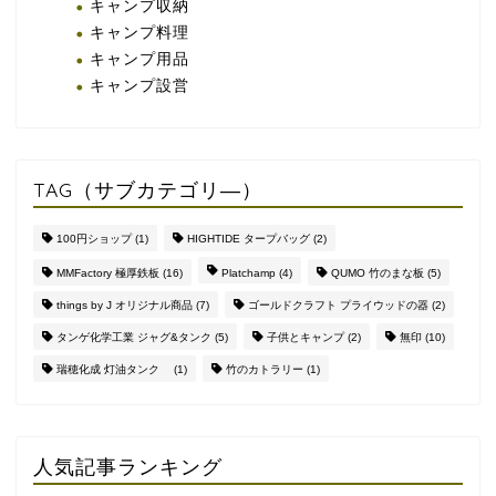
キャンプ収納
キャンプ料理
キャンプ用品
キャンプ設営
TAG（サブカテゴリ―）
100円ショップ
(1)
HIGHTIDE タープバッグ
(2)
MMFactory 極厚鉄板
(16)
Platchamp
(4)
QUMO 竹のまな板
(5)
things by J オリジナル商品
(7)
ゴールドクラフト プライウッドの器
(2)
タンゲ化学工業 ジャグ&タンク
(5)
子供とキャンプ
(2)
無印
(10)
瑞穂化成 灯油タンク
(1)
竹のカトラリー
(1)
人気記事ランキング