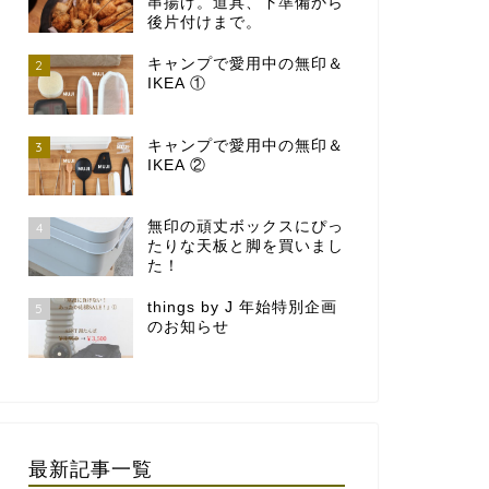
串揚げ。道具、下準備から
後片付けまで。
キャンプで愛用中の無印＆
2
IKEA ①
キャンプで愛用中の無印＆
3
IKEA ②
無印の頑丈ボックスにぴっ
4
たりな天板と脚を買いまし
た！
things by J 年始特別企画
5
のお知らせ
最新記事一覧