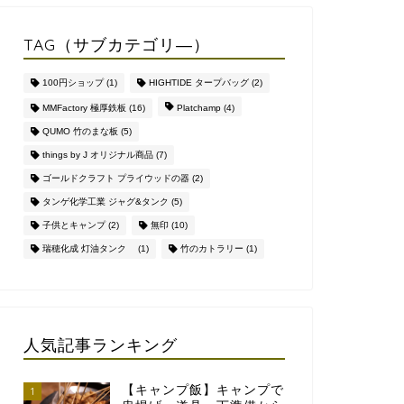
TAG（サブカテゴリ―）
100円ショップ
(1)
HIGHTIDE タープバッグ
(2)
MMFactory 極厚鉄板
(16)
Platchamp
(4)
QUMO 竹のまな板
(5)
things by J オリジナル商品
(7)
ゴールドクラフト プライウッドの器
(2)
タンゲ化学工業 ジャグ&タンク
(5)
子供とキャンプ
(2)
無印
(10)
瑞穂化成 灯油タンク
(1)
竹のカトラリー
(1)
人気記事ランキング
【キャンプ飯】キャンプで
1