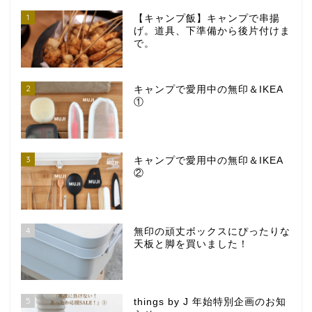
1
【キャンプ飯】キャンプで串揚
げ。道具、下準備から後片付けま
で。
2
キャンプで愛用中の無印＆IKEA
①
3
キャンプで愛用中の無印＆IKEA
②
4
無印の頑丈ボックスにぴったりな
天板と脚を買いました！
5
things by J 年始特別企画のお知