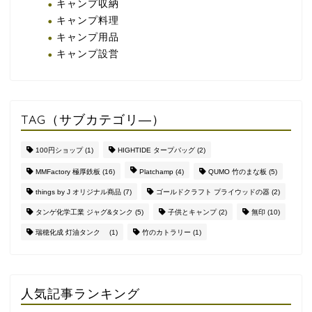
キャンプ収納
キャンプ料理
キャンプ用品
キャンプ設営
TAG（サブカテゴリ―）
100円ショップ
(1)
HIGHTIDE タープバッグ
(2)
MMFactory 極厚鉄板
(16)
Platchamp
(4)
QUMO 竹のまな板
(5)
things by J オリジナル商品
(7)
ゴールドクラフト プライウッドの器
(2)
タンゲ化学工業 ジャグ&タンク
(5)
子供とキャンプ
(2)
無印
(10)
瑞穂化成 灯油タンク
(1)
竹のカトラリー
(1)
人気記事ランキング