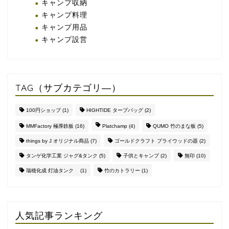
キャンプ収納
キャンプ料理
キャンプ用品
キャンプ設営
TAG（サブカテゴリ―）
100円ショップ
(1)
HIGHTIDE タープバッグ
(2)
MMFactory 極厚鉄板
(16)
Platchamp
(4)
QUMO 竹のまな板
(5)
things by J オリジナル商品
(7)
ゴールドクラフト プライウッドの器
(2)
タンゲ化学工業 ジャグ&タンク
(5)
子供とキャンプ
(2)
無印
(10)
瑞穂化成 灯油タンク
(1)
竹のカトラリー
(1)
人気記事ランキング