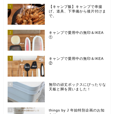
1
【キャンプ飯】キャンプで串揚
げ。道具、下準備から後片付けま
で。
2
キャンプで愛用中の無印＆IKEA
①
3
キャンプで愛用中の無印＆IKEA
②
4
無印の頑丈ボックスにぴったりな
天板と脚を買いました！
5
things by J 年始特別企画のお知