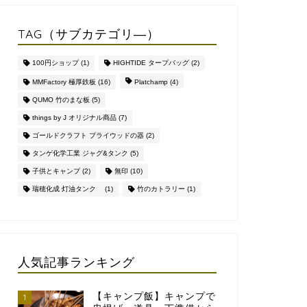
TAG（サブカテゴリ―）
100円ショップ
(1)
HIGHTIDE タープバッグ
(2)
MMFactory 極厚鉄板
(16)
Platchamp
(4)
QUMO 竹のまな板
(5)
things by J オリジナル商品
(7)
ゴールドクラフト プライウッドの器
(2)
タンゲ化学工業 ジャグ&タンク
(5)
子供とキャンプ
(2)
無印
(10)
瑞穂化成 灯油タンク
(1)
竹のカトラリー
(1)
人気記事ランキング
【キャンプ飯】キャンプで
1