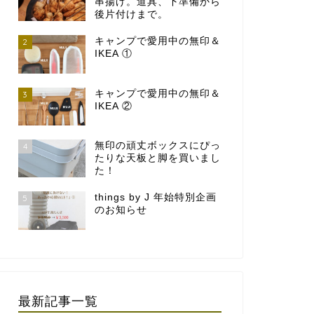
串揚げ。道具、下準備から
後片付けまで。
キャンプで愛用中の無印＆
2
IKEA ①
キャンプで愛用中の無印＆
3
IKEA ②
無印の頑丈ボックスにぴっ
4
たりな天板と脚を買いまし
た！
things by J 年始特別企画
5
のお知らせ
最新記事一覧