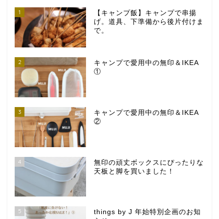
1
【キャンプ飯】キャンプで串揚
げ。道具、下準備から後片付けま
で。
2
キャンプで愛用中の無印＆IKEA
①
3
キャンプで愛用中の無印＆IKEA
②
4
無印の頑丈ボックスにぴったりな
天板と脚を買いました！
5
things by J 年始特別企画のお知