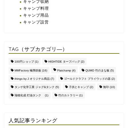
キャンプ収納
キャンプ料理
キャンプ用品
キャンプ設営
TAG（サブカテゴリ―）
100円ショップ
(1)
HIGHTIDE タープバッグ
(2)
MMFactory 極厚鉄板
(16)
Platchamp
(4)
QUMO 竹のまな板
(5)
things by J オリジナル商品
(7)
ゴールドクラフト プライウッドの器
(2)
タンゲ化学工業 ジャグ&タンク
(5)
子供とキャンプ
(2)
無印
(10)
瑞穂化成 灯油タンク
(1)
竹のカトラリー
(1)
人気記事ランキング