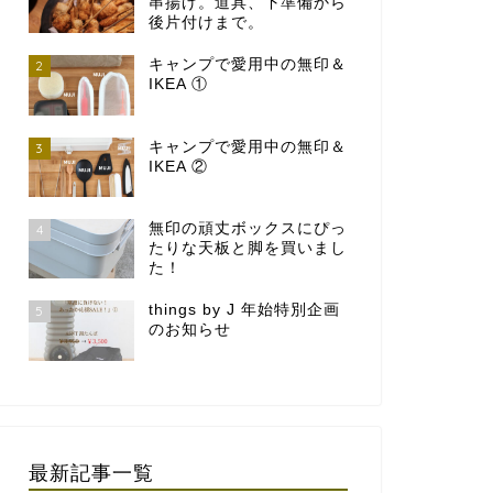
串揚げ。道具、下準備から
後片付けまで。
キャンプで愛用中の無印＆
2
IKEA ①
キャンプで愛用中の無印＆
3
IKEA ②
無印の頑丈ボックスにぴっ
4
たりな天板と脚を買いまし
た！
things by J 年始特別企画
5
のお知らせ
最新記事一覧