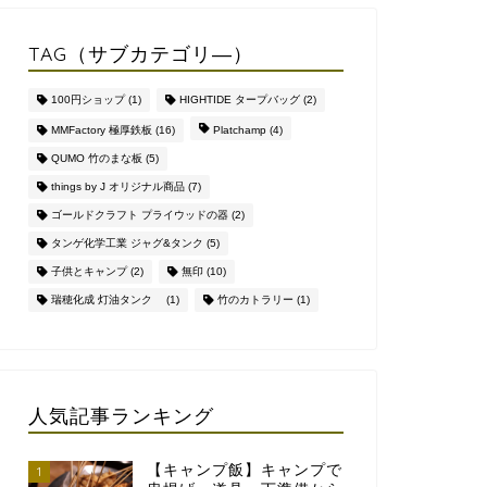
TAG（サブカテゴリ―）
100円ショップ
(1)
HIGHTIDE タープバッグ
(2)
MMFactory 極厚鉄板
(16)
Platchamp
(4)
QUMO 竹のまな板
(5)
things by J オリジナル商品
(7)
ゴールドクラフト プライウッドの器
(2)
タンゲ化学工業 ジャグ&タンク
(5)
子供とキャンプ
(2)
無印
(10)
瑞穂化成 灯油タンク
(1)
竹のカトラリー
(1)
人気記事ランキング
【キャンプ飯】キャンプで
1