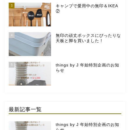
3
キャンプで愛用中の無印＆IKEA
②
4
無印の頑丈ボックスにぴったりな
天板と脚を買いました！
5
things by J 年始特別企画のお知
らせ
最新記事一覧
things by J 年始特別企画のお知
らせ