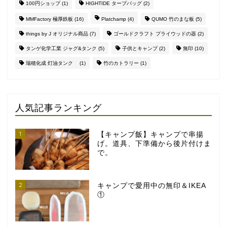
100円ショップ
(1)
HIGHTIDE タープバッグ
(2)
MMFactory 極厚鉄板
(16)
Platchamp
(4)
QUMO 竹のまな板
(5)
things by J オリジナル商品
(7)
ゴールドクラフト プライウッドの器
(2)
タンゲ化学工業 ジャグ&タンク
(5)
子供とキャンプ
(2)
無印
(10)
瑞穂化成 灯油タンク
(1)
竹のカトラリー
(1)
人気記事ランキング
1
【キャンプ飯】キャンプで串揚
げ。道具、下準備から後片付けま
で。
2
キャンプで愛用中の無印＆IKEA
①