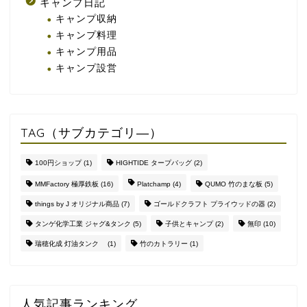
キャンプ日記
キャンプ収納
キャンプ料理
キャンプ用品
キャンプ設営
TAG（サブカテゴリ―）
100円ショップ
(1)
HIGHTIDE タープバッグ
(2)
MMFactory 極厚鉄板
(16)
Platchamp
(4)
QUMO 竹のまな板
(5)
things by J オリジナル商品
(7)
ゴールドクラフト プライウッドの器
(2)
タンゲ化学工業 ジャグ&タンク
(5)
子供とキャンプ
(2)
無印
(10)
瑞穂化成 灯油タンク
(1)
竹のカトラリー
(1)
人気記事ランキング