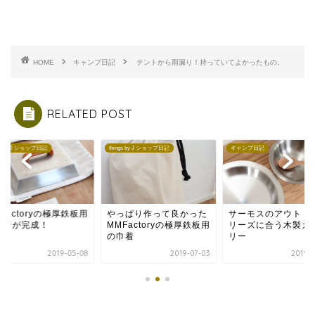
HOME
キャンプ日記
テントから雨漏り！持っていてよかったもの。
RELATED POST
ngs by J ショップ日記
things by J ショップ日記
キャンプ日記
Factoryの極厚鉄板用
やっぱり作って良かった
サーモスのアウトド
巾着が完成！
MMFactoryの極厚鉄板用
リーズに合う木製カ
の巾着
リー
2019-05-08
2019-07-03
2019-0