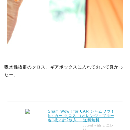
吸水性抜群のクロス。ギアボックスに入れておいて良かっ
たー。
Sham Wow！for CAR シャムワウ！
for カー クロス （オレンジ・ブルー
各1枚／計2枚入）_送料無料
カエレ
posted with
バ