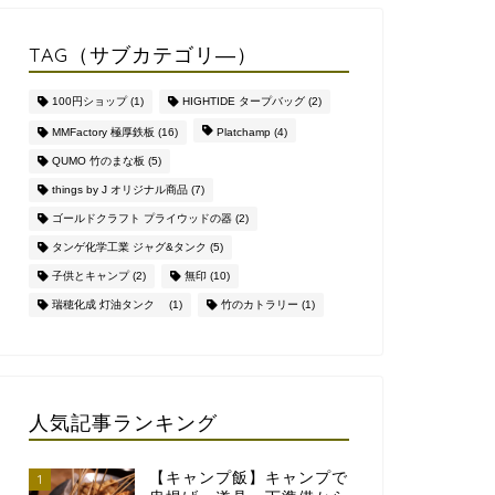
TAG（サブカテゴリ―）
100円ショップ
(1)
HIGHTIDE タープバッグ
(2)
MMFactory 極厚鉄板
(16)
Platchamp
(4)
QUMO 竹のまな板
(5)
things by J オリジナル商品
(7)
ゴールドクラフト プライウッドの器
(2)
タンゲ化学工業 ジャグ&タンク
(5)
子供とキャンプ
(2)
無印
(10)
瑞穂化成 灯油タンク
(1)
竹のカトラリー
(1)
人気記事ランキング
【キャンプ飯】キャンプで
1