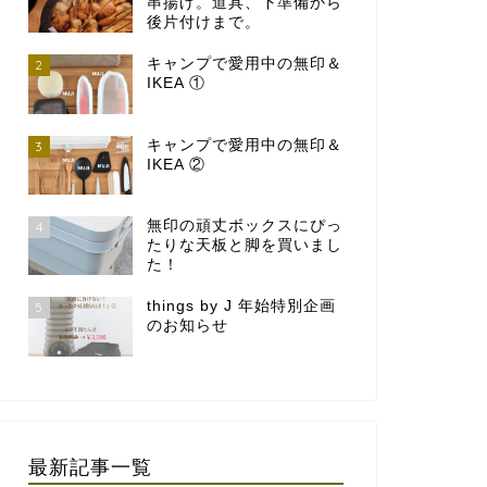
串揚げ。道具、下準備から
後片付けまで。
キャンプで愛用中の無印＆
2
IKEA ①
キャンプで愛用中の無印＆
3
IKEA ②
無印の頑丈ボックスにぴっ
4
たりな天板と脚を買いまし
た！
things by J 年始特別企画
5
のお知らせ
最新記事一覧