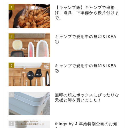
1
【キャンプ飯】キャンプで串揚
げ。道具、下準備から後片付けま
で。
2
キャンプで愛用中の無印＆IKEA
①
3
キャンプで愛用中の無印＆IKEA
②
4
無印の頑丈ボックスにぴったりな
天板と脚を買いました！
5
things by J 年始特別企画のお知