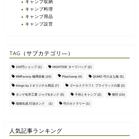
キャンプ収納
キャンプ料理
キャンプ用品
キャンプ設営
TAG（サブカテゴリ―）
100円ショップ
(1)
HIGHTIDE タープバッグ
(2)
MMFactory 極厚鉄板
(16)
Platchamp
(4)
QUMO 竹のまな板
(5)
things by J オリジナル商品
(7)
ゴールドクラフト プライウッドの器
(2)
タンゲ化学工業 ジャグ&タンク
(5)
子供とキャンプ
(2)
無印
(10)
瑞穂化成 灯油タンク
(1)
竹のカトラリー
(1)
人気記事ランキング