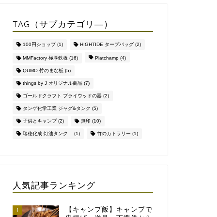
TAG（サブカテゴリ―）
100円ショップ
(1)
HIGHTIDE タープバッグ
(2)
MMFactory 極厚鉄板
(16)
Platchamp
(4)
QUMO 竹のまな板
(5)
things by J オリジナル商品
(7)
ゴールドクラフト プライウッドの器
(2)
タンゲ化学工業 ジャグ&タンク
(5)
子供とキャンプ
(2)
無印
(10)
瑞穂化成 灯油タンク
(1)
竹のカトラリー
(1)
人気記事ランキング
【キャンプ飯】キャンプで
1