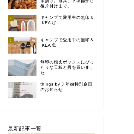
串揚げ。道具、下準備から
後片付けまで。
キャンプで愛用中の無印＆
2
IKEA ①
キャンプで愛用中の無印＆
3
IKEA ②
無印の頑丈ボックスにぴっ
4
たりな天板と脚を買いまし
た！
things by J 年始特別企画
5
のお知らせ
最新記事一覧