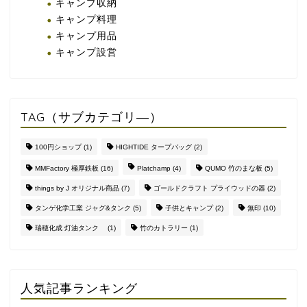
キャンプ収納
キャンプ料理
キャンプ用品
キャンプ設営
TAG（サブカテゴリ―）
100円ショップ
(1)
HIGHTIDE タープバッグ
(2)
MMFactory 極厚鉄板
(16)
Platchamp
(4)
QUMO 竹のまな板
(5)
things by J オリジナル商品
(7)
ゴールドクラフト プライウッドの器
(2)
タンゲ化学工業 ジャグ&タンク
(5)
子供とキャンプ
(2)
無印
(10)
瑞穂化成 灯油タンク
(1)
竹のカトラリー
(1)
人気記事ランキング