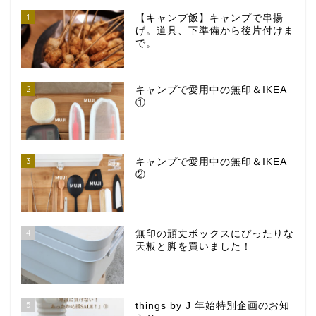
1
【キャンプ飯】キャンプで串揚
げ。道具、下準備から後片付けま
で。
2
キャンプで愛用中の無印＆IKEA
①
3
キャンプで愛用中の無印＆IKEA
②
4
無印の頑丈ボックスにぴったりな
天板と脚を買いました！
5
things by J 年始特別企画のお知