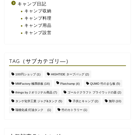
キャンプ日記
キャンプ収納
キャンプ料理
キャンプ用品
キャンプ設営
TAG（サブカテゴリ―）
100円ショップ
(1)
HIGHTIDE タープバッグ
(2)
MMFactory 極厚鉄板
(16)
Platchamp
(4)
QUMO 竹のまな板
(5)
things by J オリジナル商品
(7)
ゴールドクラフト プライウッドの器
(2)
タンゲ化学工業 ジャグ&タンク
(5)
子供とキャンプ
(2)
無印
(10)
瑞穂化成 灯油タンク
(1)
竹のカトラリー
(1)