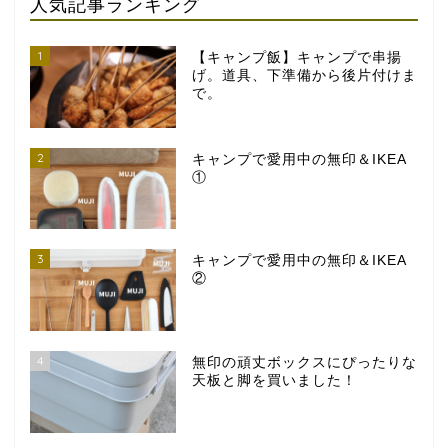
人気記事ランキング
1
【キャンプ飯】キャンプで串揚
げ。道具、下準備から後片付けま
で。
2
キャンプで愛用中の無印＆IKEA
①
3
キャンプで愛用中の無印＆IKEA
②
4
無印の頑丈ボックスにぴったりな
天板と脚を買いました！