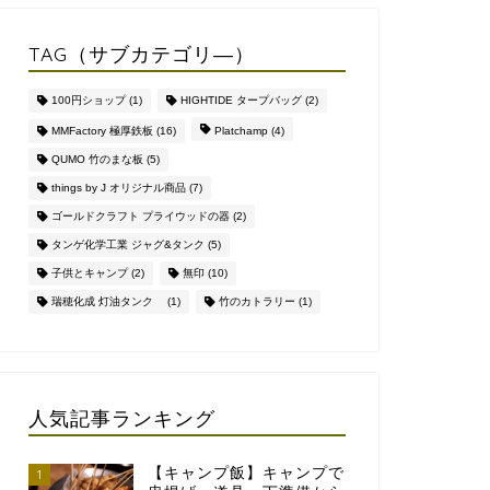
TAG（サブカテゴリ―）
100円ショップ
(1)
HIGHTIDE タープバッグ
(2)
MMFactory 極厚鉄板
(16)
Platchamp
(4)
QUMO 竹のまな板
(5)
things by J オリジナル商品
(7)
ゴールドクラフト プライウッドの器
(2)
タンゲ化学工業 ジャグ&タンク
(5)
子供とキャンプ
(2)
無印
(10)
瑞穂化成 灯油タンク
(1)
竹のカトラリー
(1)
人気記事ランキング
【キャンプ飯】キャンプで
1