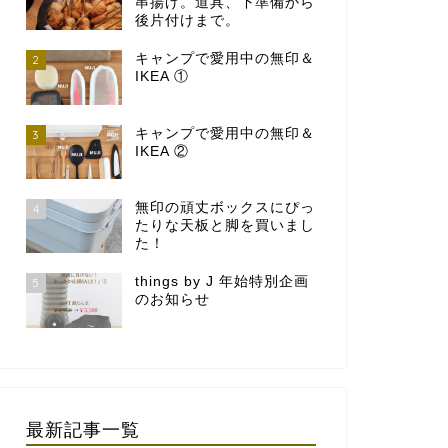
串揚げ。道具、下準備から
後片付けまで。
キャンプで愛用中の無印＆
2
IKEA ①
キャンプで愛用中の無印＆
3
IKEA ②
無印の頑丈ボックスにぴっ
4
たりな天板と脚を買いまし
た！
things by J 年始特別企画
5
のお知らせ
最新記事一覧