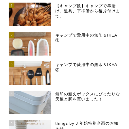
1
【キャンプ飯】キャンプで串揚
げ。道具、下準備から後片付けま
で。
2
キャンプで愛用中の無印＆IKEA
①
3
キャンプで愛用中の無印＆IKEA
②
4
無印の頑丈ボックスにぴったりな
天板と脚を買いました！
5
things by J 年始特別企画のお知
らせ