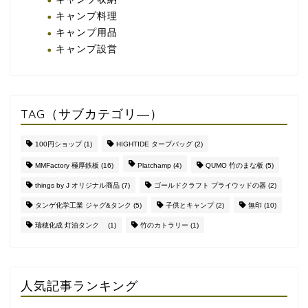
キャンプ料理
キャンプ用品
キャンプ設営
TAG（サブカテゴリ―）
100円ショップ
(1)
HIGHTIDE タープバッグ
(2)
MMFactory 極厚鉄板
(16)
Platchamp
(4)
QUMO 竹のまな板
(5)
things by J オリジナル商品
(7)
ゴールドクラフト プライウッドの器
(2)
タンゲ化学工業 ジャグ&タンク
(5)
子供とキャンプ
(2)
無印
(10)
瑞穂化成 灯油タンク
(1)
竹のカトラリー
(1)
人気記事ランキング