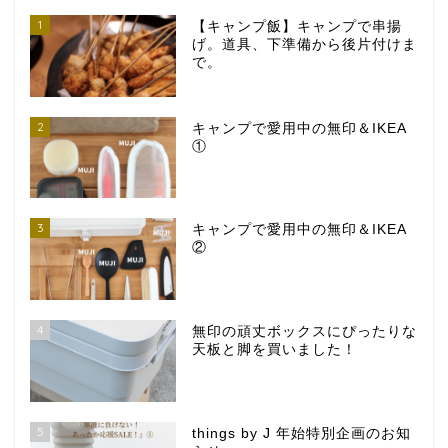
1
【キャンプ飯】キャンプで串揚
げ。道具、下準備から後片付けま
で。
2
キャンプで愛用中の無印＆IKEA
①
3
キャンプで愛用中の無印＆IKEA
②
4
無印の頑丈ボックスにぴったりな
天板と脚を買いました！
5
things by J 年始特別企画のお知