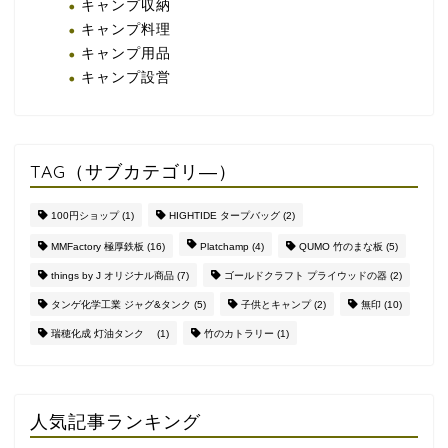
キャンプ収納
キャンプ料理
キャンプ用品
キャンプ設営
TAG（サブカテゴリ―）
100円ショップ
(1)
HIGHTIDE タープバッグ
(2)
MMFactory 極厚鉄板
(16)
Platchamp
(4)
QUMO 竹のまな板
(5)
things by J オリジナル商品
(7)
ゴールドクラフト プライウッドの器
(2)
タンゲ化学工業 ジャグ&タンク
(5)
子供とキャンプ
(2)
無印
(10)
瑞穂化成 灯油タンク
(1)
竹のカトラリー
(1)
人気記事ランキング