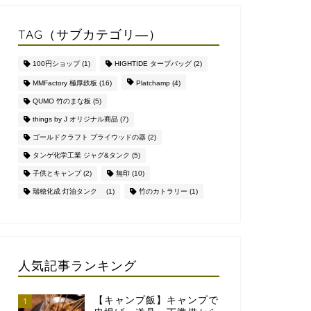
TAG（サブカテゴリ―）
100円ショップ
(1)
HIGHTIDE タープバッグ
(2)
MMFactory 極厚鉄板
(16)
Platchamp
(4)
QUMO 竹のまな板
(5)
things by J オリジナル商品
(7)
ゴールドクラフト プライウッドの器
(2)
タンゲ化学工業 ジャグ&タンク
(5)
子供とキャンプ
(2)
無印
(10)
瑞穂化成 灯油タンク
(1)
竹のカトラリー
(1)
人気記事ランキング
【キャンプ飯】キャンプで
1