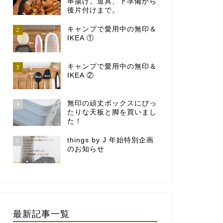
串揚げ。道具、下準備から
後片付けまで。
キャンプで愛用中の無印＆
2
IKEA ①
キャンプで愛用中の無印＆
3
IKEA ②
無印の頑丈ボックスにぴっ
4
たりな天板と脚を買いまし
た！
things by J 年始特別企画
5
のお知らせ
最新記事一覧