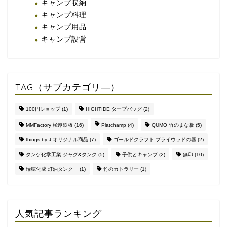
キャンプ収納
キャンプ料理
キャンプ用品
キャンプ設営
TAG（サブカテゴリ―）
100円ショップ
(1)
HIGHTIDE タープバッグ
(2)
MMFactory 極厚鉄板
(16)
Platchamp
(4)
QUMO 竹のまな板
(5)
things by J オリジナル商品
(7)
ゴールドクラフト プライウッドの器
(2)
タンゲ化学工業 ジャグ&タンク
(5)
子供とキャンプ
(2)
無印
(10)
瑞穂化成 灯油タンク
(1)
竹のカトラリー
(1)
人気記事ランキング