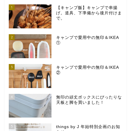
1
【キャンプ飯】キャンプで串揚
げ。道具、下準備から後片付けま
で。
2
キャンプで愛用中の無印＆IKEA
①
3
キャンプで愛用中の無印＆IKEA
②
4
無印の頑丈ボックスにぴったりな
天板と脚を買いました！
5
things by J 年始特別企画のお知