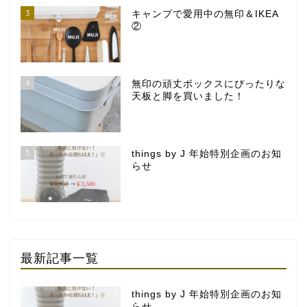
3
キャンプで愛用中の無印＆IKEA
②
4
無印の頑丈ボックスにぴったりな
天板と脚を買いました！
5
things by J 年始特別企画のお知
らせ
最新記事一覧
things by J 年始特別企画のお知
らせ