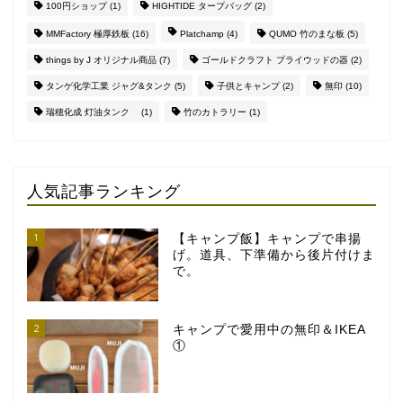
100円ショップ
(1)
HIGHTIDE タープバッグ
(2)
MMFactory 極厚鉄板
(16)
Platchamp
(4)
QUMO 竹のまな板
(5)
things by J オリジナル商品
(7)
ゴールドクラフト プライウッドの器
(2)
タンゲ化学工業 ジャグ&タンク
(5)
子供とキャンプ
(2)
無印
(10)
瑞穂化成 灯油タンク
(1)
竹のカトラリー
(1)
人気記事ランキング
1
【キャンプ飯】キャンプで串揚
げ。道具、下準備から後片付けま
で。
2
キャンプで愛用中の無印＆IKEA
①